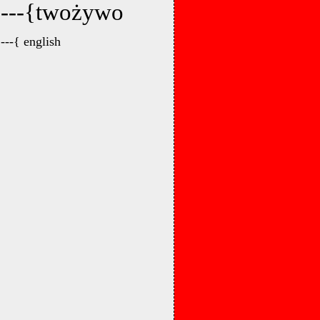
---{twożywo
---{ english