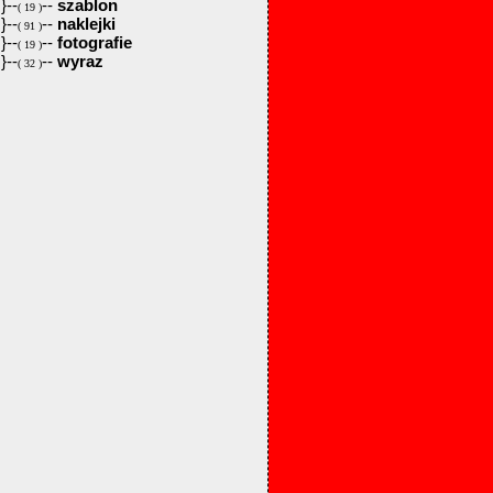
}--
--
szablon
( 19 )
}--
--
naklejki
( 91 )
}--
--
fotografie
( 19 )
}--
--
wyraz
( 32 )