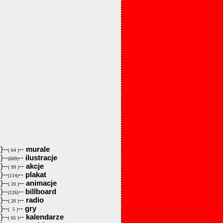
}--
--
murale
( 64 )
}--
--
ilustracje
(609)
}--
--
akcje
( 99 )
}--
--
plakat
(114)
}--
--
animacje
( 20 )
}--
--
billboard
(126)
}--
--
radio
( 20 )
}--
--
gry
( 5 )
}--
--
kalendarze
( 65 )