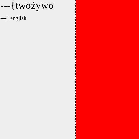
---{twożywo
---{ english