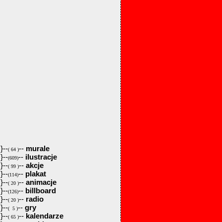
}--
--
murale
( 64 )
}--
--
ilustracje
(609)
}--
--
akcje
( 99 )
}--
--
plakat
(114)
}--
--
animacje
( 20 )
}--
--
billboard
(126)
}--
--
radio
( 20 )
}--
--
gry
( 5 )
}--
--
kalendarze
( 65 )