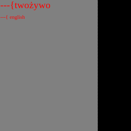
---{twożywo
---{ english