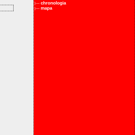
chronologia
}---
mapa
}---