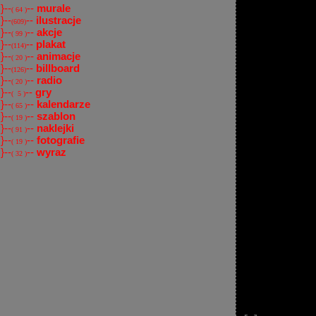
}--
--
murale
( 64 )
}--
--
ilustracje
(609)
}--
--
akcje
( 99 )
}--
--
plakat
(114)
}--
--
animacje
( 20 )
}--
--
billboard
(126)
}--
--
radio
( 20 )
}--
--
gry
( 5 )
}--
--
kalendarze
( 65 )
}--
--
szablon
( 19 )
}--
--
naklejki
( 91 )
}--
--
fotografie
( 19 )
}--
--
wyraz
( 32 )