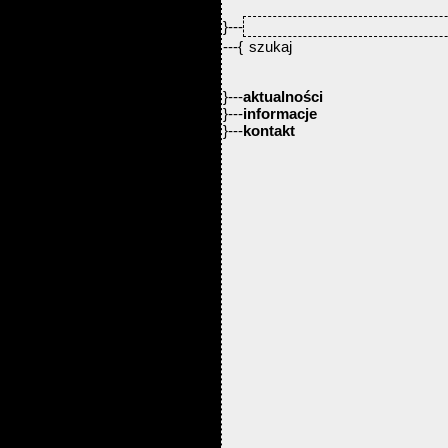
}---
---{
}---
aktualności
}---
informacje
}---
kontakt