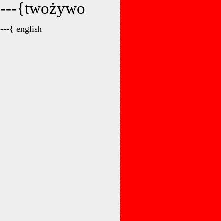
---{twożywo
---{ english