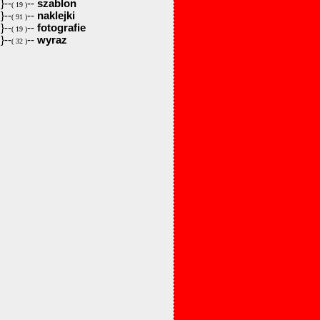
}--
--
szablon
( 19 )
}--
--
naklejki
( 91 )
}--
--
fotografie
( 19 )
}--
--
wyraz
( 32 )