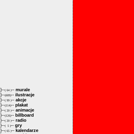
}--
--
murale
( 64 )
}--
--
ilustracje
(609)
}--
--
akcje
( 99 )
}--
--
plakat
(114)
}--
--
animacje
( 20 )
}--
--
billboard
(126)
}--
--
radio
( 20 )
}--
--
gry
( 5 )
}--
--
kalendarze
( 65 )