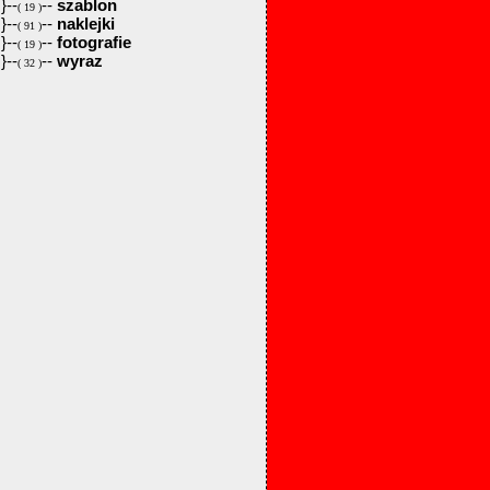
}--
--
szablon
( 19 )
}--
--
naklejki
( 91 )
}--
--
fotografie
( 19 )
}--
--
wyraz
( 32 )