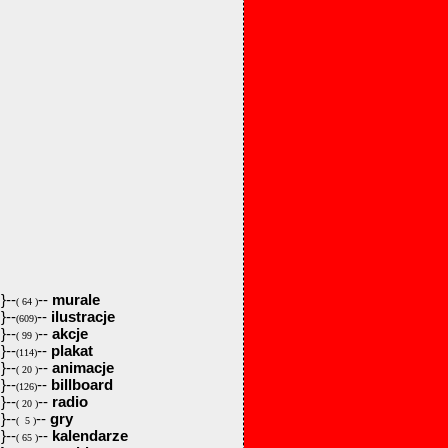
}--
--
murale
( 64 )
}--
--
ilustracje
(609)
}--
--
akcje
( 99 )
}--
--
plakat
(114)
}--
--
animacje
( 20 )
}--
--
billboard
(126)
}--
--
radio
( 20 )
}--
--
gry
( 5 )
}--
--
kalendarze
( 65 )