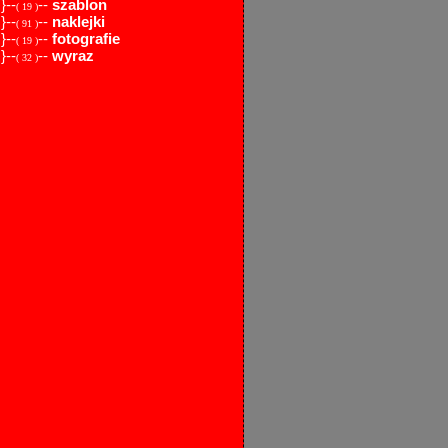
}--
--
szablon
( 19 )
}--
--
naklejki
( 91 )
}--
--
fotografie
( 19 )
}--
--
wyraz
( 32 )