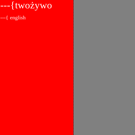
---{twożywo
---{ english