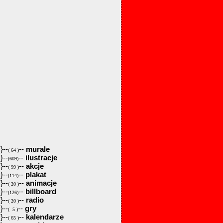
}--
--
murale
( 64 )
}--
--
ilustracje
(609)
}--
--
akcje
( 99 )
}--
--
plakat
(114)
}--
--
animacje
( 20 )
}--
--
billboard
(126)
}--
--
radio
( 20 )
}--
--
gry
( 5 )
}--
--
kalendarze
( 65 )