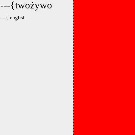
---{twożywo
---{ english