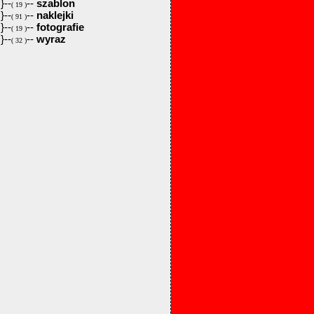
}--
--
szablon
( 19 )
}--
--
naklejki
( 91 )
}--
--
fotografie
( 19 )
}--
--
wyraz
( 32 )