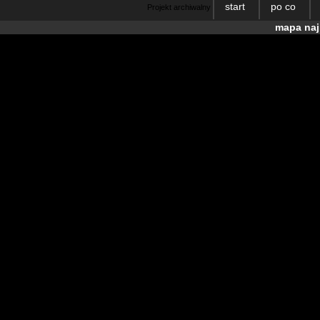
start
po co
Projekt archiwalny
mapa naj