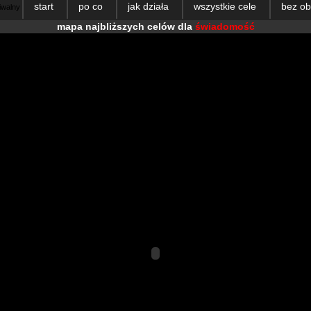
start
po co
jak działa
wszystkie cele
bez o
hiwalny
mapa najbliższych celów dla
świadomość