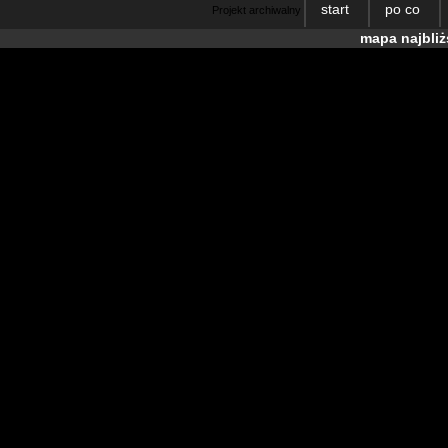
start
po co
Projekt archiwalny
mapa najbli