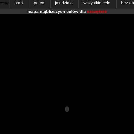
start
po co
jak działa
wszystkie cele
bez o
hiwalny
mapa najbliższych celów dla
szczęście