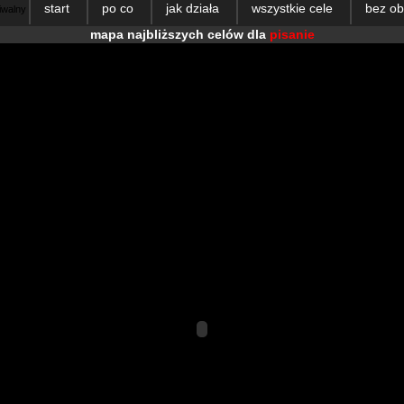
start
po co
jak działa
wszystkie cele
bez o
hiwalny
mapa najbliższych celów dla
pisanie