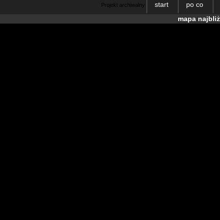
start
po co
Projekt archiwalny
mapa najbli