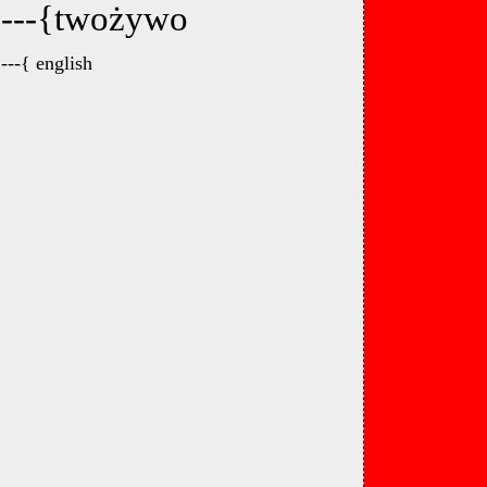
---{twożywo
---{ english