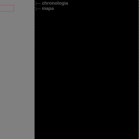
chronologia
}---
mapa
}---