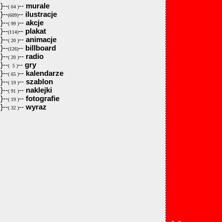
}--
--
murale
( 64 )
}--
--
ilustracje
(609)
}--
--
akcje
( 99 )
}--
--
plakat
(114)
}--
--
animacje
( 20 )
}--
--
billboard
(126)
}--
--
radio
( 20 )
}--
--
gry
( 5 )
}--
--
kalendarze
( 65 )
}--
--
szablon
( 19 )
}--
--
naklejki
( 91 )
}--
--
fotografie
( 19 )
}--
--
wyraz
( 32 )