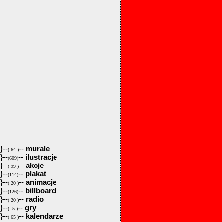
}--
--
murale
( 64 )
}--
--
ilustracje
(609)
}--
--
akcje
( 99 )
}--
--
plakat
(114)
}--
--
animacje
( 20 )
}--
--
billboard
(126)
}--
--
radio
( 20 )
}--
--
gry
( 5 )
}--
--
kalendarze
( 65 )