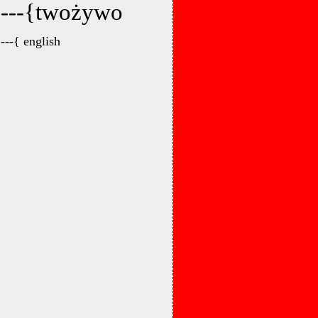
---{twożywo
---{ english