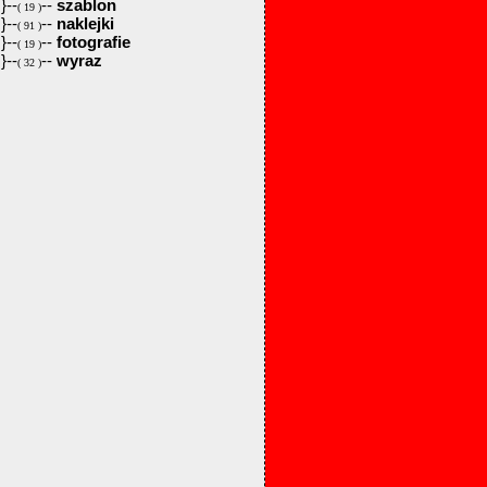
}--
--
szablon
( 19 )
}--
--
naklejki
( 91 )
}--
--
fotografie
( 19 )
}--
--
wyraz
( 32 )