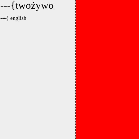
---{twożywo
---{ english