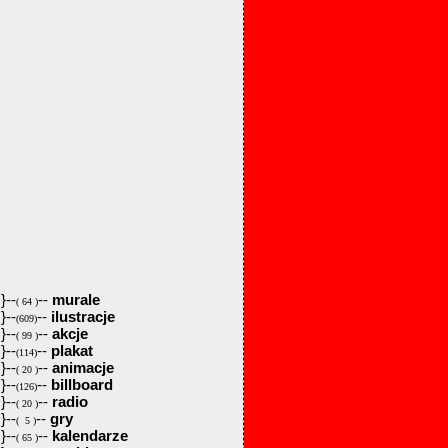
}--
--
murale
( 64 )
}--
--
ilustracje
(609)
}--
--
akcje
( 99 )
}--
--
plakat
(114)
}--
--
animacje
( 20 )
}--
--
billboard
(126)
}--
--
radio
( 20 )
}--
--
gry
( 5 )
}--
--
kalendarze
( 65 )