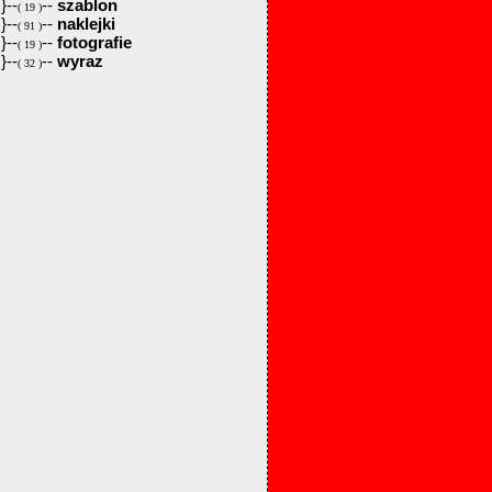
}--
--
szablon
( 19 )
}--
--
naklejki
( 91 )
}--
--
fotografie
( 19 )
}--
--
wyraz
( 32 )