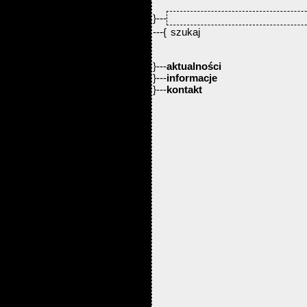
}---
---{
}---
aktualności
}---
informacje
}---
kontakt