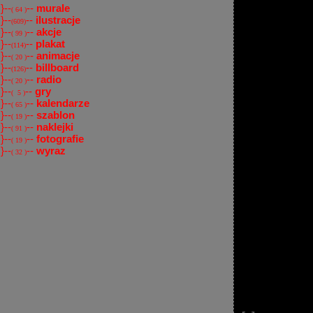
}--
--
murale
( 64 )
}--
--
ilustracje
(609)
}--
--
akcje
( 99 )
}--
--
plakat
(114)
}--
--
animacje
( 20 )
}--
--
billboard
(126)
}--
--
radio
( 20 )
}--
--
gry
( 5 )
}--
--
kalendarze
( 65 )
}--
--
szablon
( 19 )
}--
--
naklejki
( 91 )
}--
--
fotografie
( 19 )
}--
--
wyraz
( 32 )