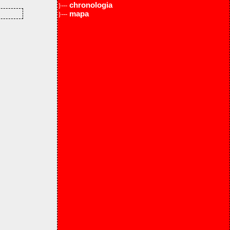
chronologia
}---
mapa
}---