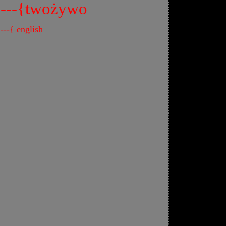
---{twożywo
---{ english