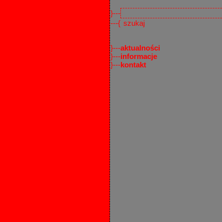
}---
---{
}---
aktualności
}---
informacje
}---
kontakt