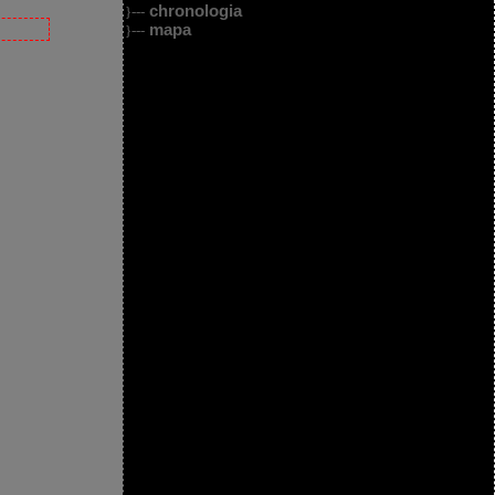
chronologia
}---
mapa
}---