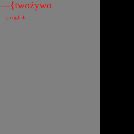
---{twożywo
---{ english