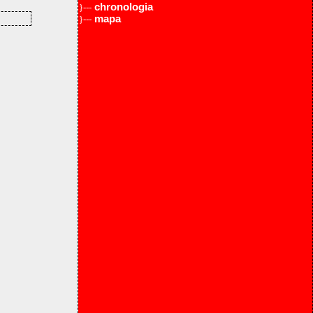
chronologia
}---
mapa
}---