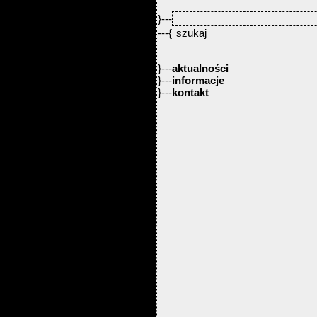
}---
---{
}---
aktualności
}---
informacje
}---
kontakt