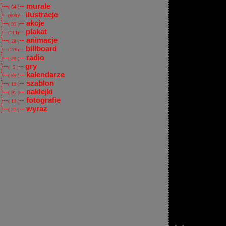
}--
--
murale
( 64 )
}--
--
ilustracje
(609)
}--
--
akcje
( 99 )
}--
--
plakat
(114)
}--
--
animacje
( 20 )
}--
--
billboard
(126)
}--
--
radio
( 20 )
}--
--
gry
( 5 )
}--
--
kalendarze
( 65 )
}--
--
szablon
( 19 )
}--
--
naklejki
( 91 )
}--
--
fotografie
( 19 )
}--
--
wyraz
( 32 )