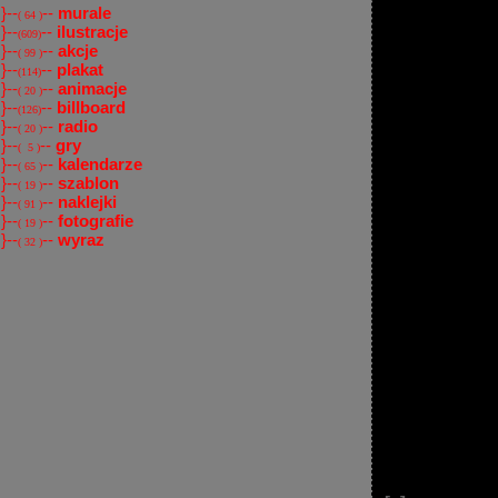
}--
--
murale
( 64 )
}--
--
ilustracje
(609)
}--
--
akcje
( 99 )
}--
--
plakat
(114)
}--
--
animacje
( 20 )
}--
--
billboard
(126)
}--
--
radio
( 20 )
}--
--
gry
( 5 )
}--
--
kalendarze
( 65 )
}--
--
szablon
( 19 )
}--
--
naklejki
( 91 )
}--
--
fotografie
( 19 )
}--
--
wyraz
( 32 )