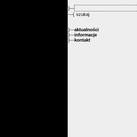
}---
---{
}---
aktualności
}---
informacje
}---
kontakt