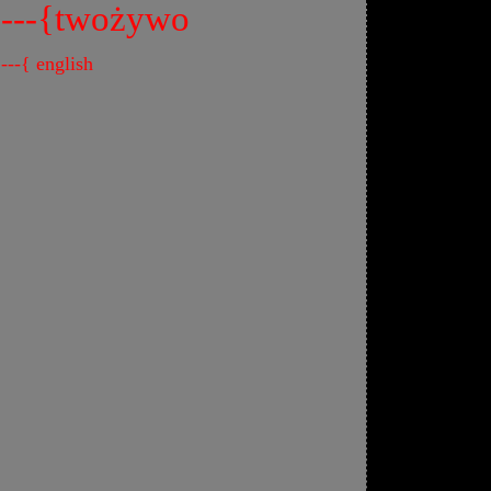
---{twożywo
---{ english