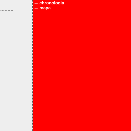
chronologia
}---
mapa
}---