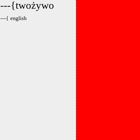
---{twożywo
---{ english