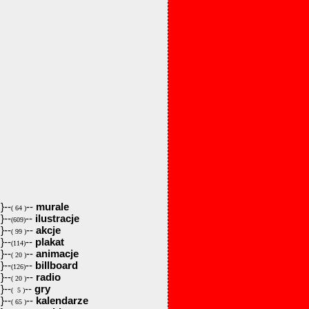
}--
--
murale
( 64 )
}--
--
ilustracje
(609)
}--
--
akcje
( 99 )
}--
--
plakat
(114)
}--
--
animacje
( 20 )
}--
--
billboard
(126)
}--
--
radio
( 20 )
}--
--
gry
( 5 )
}--
--
kalendarze
( 65 )