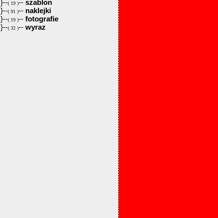
}--
--
szablon
( 19 )
}--
--
naklejki
( 91 )
}--
--
fotografie
( 19 )
}--
--
wyraz
( 32 )