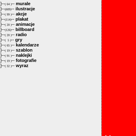
}--
--
murale
( 64 )
}--
--
ilustracje
(609)
}--
--
akcje
( 99 )
}--
--
plakat
(114)
}--
--
animacje
( 20 )
}--
--
billboard
(126)
}--
--
radio
( 20 )
}--
--
gry
( 5 )
}--
--
kalendarze
( 65 )
}--
--
szablon
( 19 )
}--
--
naklejki
( 91 )
}--
--
fotografie
( 19 )
}--
--
wyraz
( 32 )