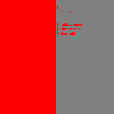
}---
---{
}---
aktualności
}---
informacje
}---
kontakt