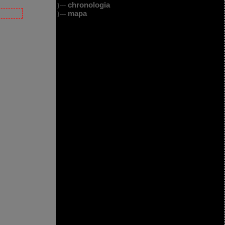
chronologia
}---
mapa
}---