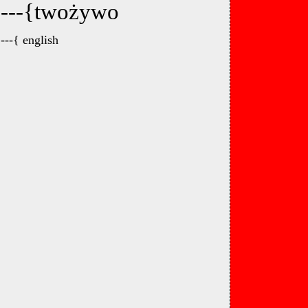
---{twożywo
---{ english