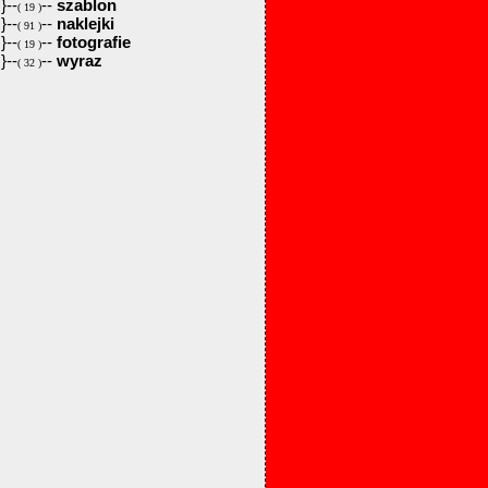
}--
--
szablon
( 19 )
}--
--
naklejki
( 91 )
}--
--
fotografie
( 19 )
}--
--
wyraz
( 32 )