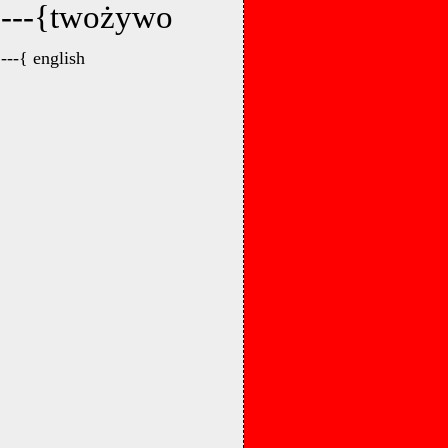
---{twożywo
---{ english