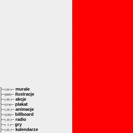
}--
--
murale
( 64 )
}--
--
ilustracje
(609)
}--
--
akcje
( 99 )
}--
--
plakat
(114)
}--
--
animacje
( 20 )
}--
--
billboard
(126)
}--
--
radio
( 20 )
}--
--
gry
( 5 )
}--
--
kalendarze
( 65 )