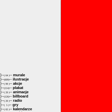
}--
--
murale
( 64 )
}--
--
ilustracje
(609)
}--
--
akcje
( 99 )
}--
--
plakat
(114)
}--
--
animacje
( 20 )
}--
--
billboard
(126)
}--
--
radio
( 20 )
}--
--
gry
( 5 )
}--
--
kalendarze
( 65 )