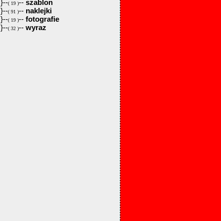
}--
--
szablon
( 19 )
}--
--
naklejki
( 91 )
}--
--
fotografie
( 19 )
}--
--
wyraz
( 32 )