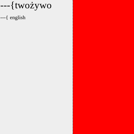
---{twożywo
---{ english