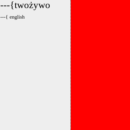
---{twożywo
---{ english