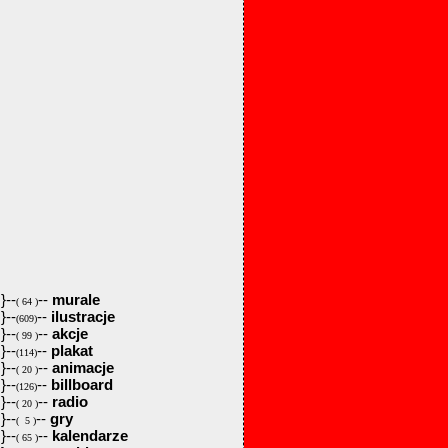
}--
--
murale
( 64 )
}--
--
ilustracje
(609)
}--
--
akcje
( 99 )
}--
--
plakat
(114)
}--
--
animacje
( 20 )
}--
--
billboard
(126)
}--
--
radio
( 20 )
}--
--
gry
( 5 )
}--
--
kalendarze
( 65 )