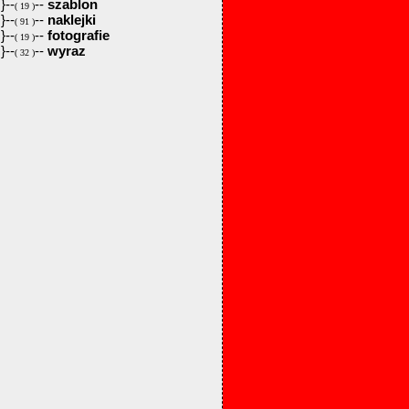
}--
--
szablon
( 19 )
}--
--
naklejki
( 91 )
}--
--
fotografie
( 19 )
}--
--
wyraz
( 32 )