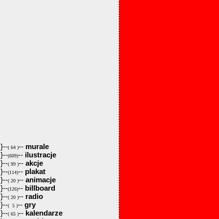
}--
--
murale
( 64 )
}--
--
ilustracje
(609)
}--
--
akcje
( 99 )
}--
--
plakat
(114)
}--
--
animacje
( 20 )
}--
--
billboard
(126)
}--
--
radio
( 20 )
}--
--
gry
( 5 )
}--
--
kalendarze
( 65 )