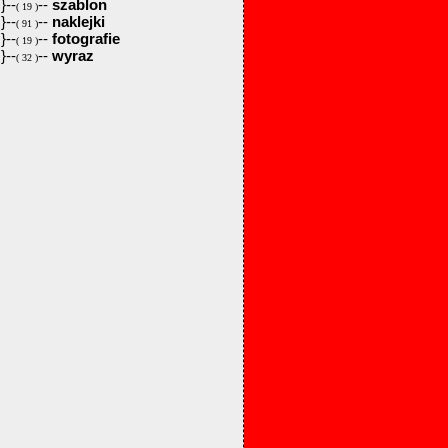
}--
--
szablon
( 19 )
}--
--
naklejki
( 91 )
}--
--
fotografie
( 19 )
}--
--
wyraz
( 32 )