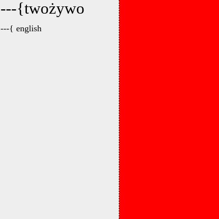
---{twożywo
---{ english