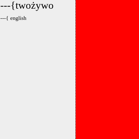
---{twożywo
---{ english