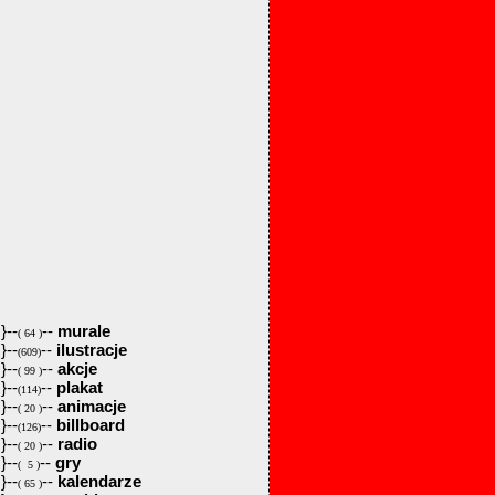
}--
--
murale
( 64 )
}--
--
ilustracje
(609)
}--
--
akcje
( 99 )
}--
--
plakat
(114)
}--
--
animacje
( 20 )
}--
--
billboard
(126)
}--
--
radio
( 20 )
}--
--
gry
( 5 )
}--
--
kalendarze
( 65 )