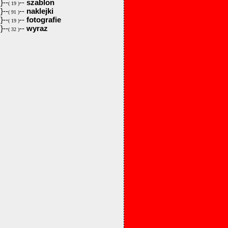
}--
--
szablon
( 19 )
}--
--
naklejki
( 91 )
}--
--
fotografie
( 19 )
}--
--
wyraz
( 32 )