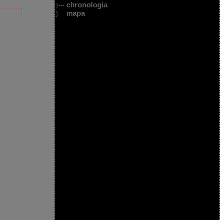
chronologia
}---
mapa
}---