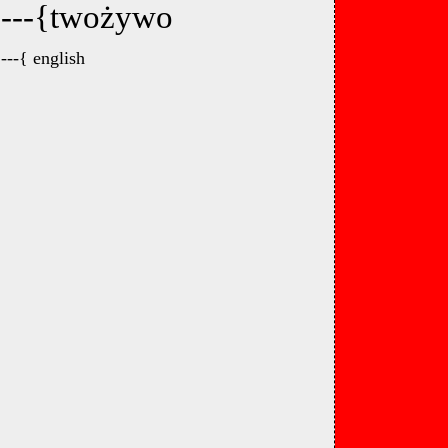
---{twożywo
---{ english