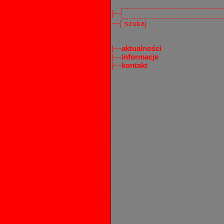
}---
---{
}---
aktualności
}---
informacje
}---
kontakt