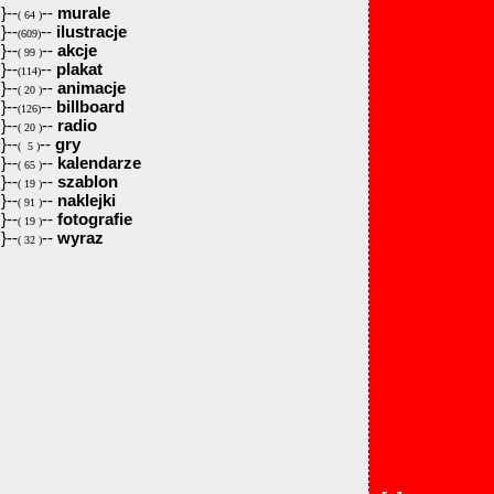
}--
--
murale
( 64 )
}--
--
ilustracje
(609)
}--
--
akcje
( 99 )
}--
--
plakat
(114)
}--
--
animacje
( 20 )
}--
--
billboard
(126)
}--
--
radio
( 20 )
}--
--
gry
( 5 )
}--
--
kalendarze
( 65 )
}--
--
szablon
( 19 )
}--
--
naklejki
( 91 )
}--
--
fotografie
( 19 )
}--
--
wyraz
( 32 )