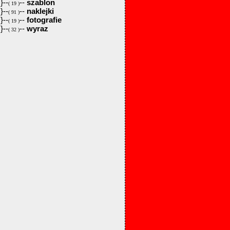
}--
--
szablon
( 19 )
}--
--
naklejki
( 91 )
}--
--
fotografie
( 19 )
}--
--
wyraz
( 32 )