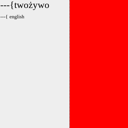
---{twożywo
---{ english