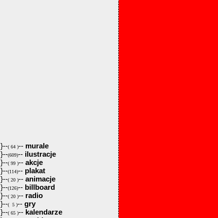
}--
--
murale
( 64 )
}--
--
ilustracje
(609)
}--
--
akcje
( 99 )
}--
--
plakat
(114)
}--
--
animacje
( 20 )
}--
--
billboard
(126)
}--
--
radio
( 20 )
}--
--
gry
( 5 )
}--
--
kalendarze
( 65 )