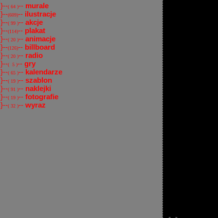
}--
--
murale
( 64 )
}--
--
ilustracje
(609)
}--
--
akcje
( 99 )
}--
--
plakat
(114)
}--
--
animacje
( 20 )
}--
--
billboard
(126)
}--
--
radio
( 20 )
}--
--
gry
( 5 )
}--
--
kalendarze
( 65 )
}--
--
szablon
( 19 )
}--
--
naklejki
( 91 )
}--
--
fotografie
( 19 )
}--
--
wyraz
( 32 )