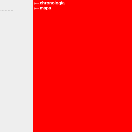
chronologia
}---
mapa
}---