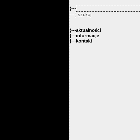
}---
---{
}---
aktualności
}---
informacje
}---
kontakt