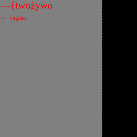
---{twożywo
---{ english