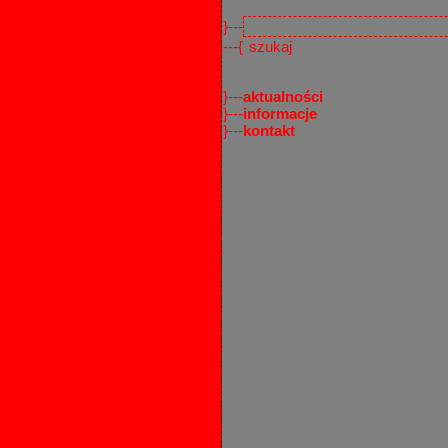
}---
---{
}---
aktualności
}---
informacje
}---
kontakt