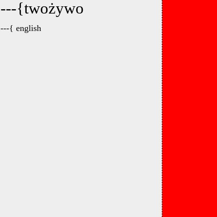
---{twożywo
---{ english