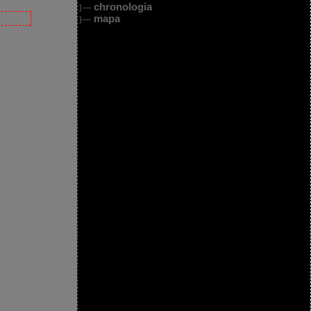
chronologia
}---
mapa
}---