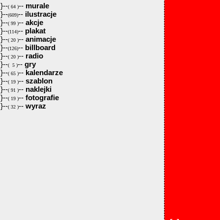
}--
--
murale
( 64 )
}--
--
ilustracje
(609)
}--
--
akcje
( 99 )
}--
--
plakat
(114)
}--
--
animacje
( 20 )
}--
--
billboard
(126)
}--
--
radio
( 20 )
}--
--
gry
( 5 )
}--
--
kalendarze
( 65 )
}--
--
szablon
( 19 )
}--
--
naklejki
( 91 )
}--
--
fotografie
( 19 )
}--
--
wyraz
( 32 )