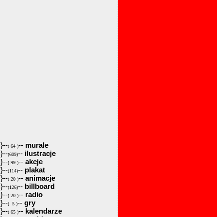
}--
--
murale
( 64 )
}--
--
ilustracje
(609)
}--
--
akcje
( 99 )
}--
--
plakat
(114)
}--
--
animacje
( 20 )
}--
--
billboard
(126)
}--
--
radio
( 20 )
}--
--
gry
( 5 )
}--
--
kalendarze
( 65 )