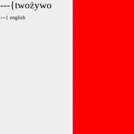
---{twożywo
---{ english