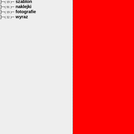
}--
--
szablon
( 19 )
}--
--
naklejki
( 91 )
}--
--
fotografie
( 19 )
}--
--
wyraz
( 32 )