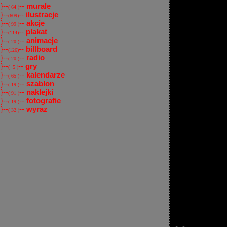
}--
--
murale
( 64 )
}--
--
ilustracje
(609)
}--
--
akcje
( 99 )
}--
--
plakat
(114)
}--
--
animacje
( 20 )
}--
--
billboard
(126)
}--
--
radio
( 20 )
}--
--
gry
( 5 )
}--
--
kalendarze
( 65 )
}--
--
szablon
( 19 )
}--
--
naklejki
( 91 )
}--
--
fotografie
( 19 )
}--
--
wyraz
( 32 )