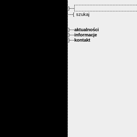
}---
---{
}---
aktualności
}---
informacje
}---
kontakt