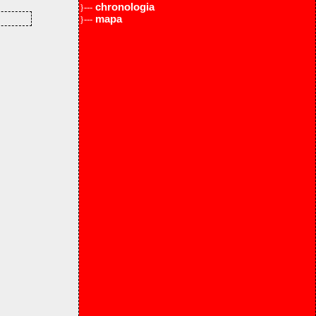
chronologia
}---
mapa
}---