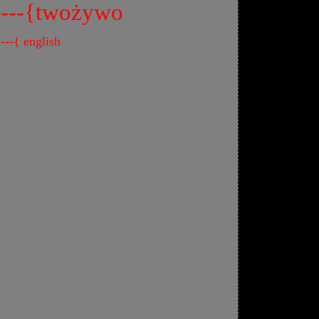
---{twożywo
---{ english