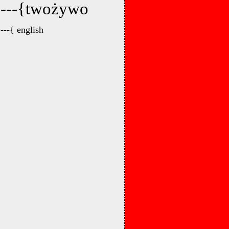
---{twożywo
---{ english