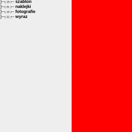
}--
--
szablon
( 19 )
}--
--
naklejki
( 91 )
}--
--
fotografie
( 19 )
}--
--
wyraz
( 32 )