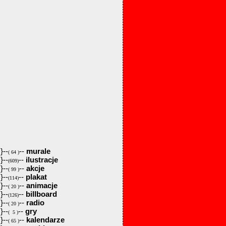
}--
--
murale
( 64 )
}--
--
ilustracje
(609)
}--
--
akcje
( 99 )
}--
--
plakat
(114)
}--
--
animacje
( 20 )
}--
--
billboard
(126)
}--
--
radio
( 20 )
}--
--
gry
( 5 )
}--
--
kalendarze
( 65 )