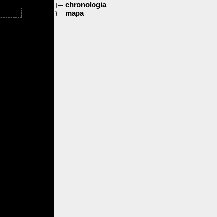
chronologia
}---
mapa
}---