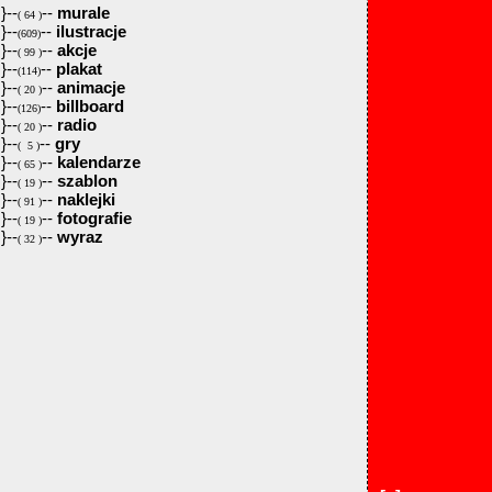
}--
--
murale
( 64 )
}--
--
ilustracje
(609)
}--
--
akcje
( 99 )
}--
--
plakat
(114)
}--
--
animacje
( 20 )
}--
--
billboard
(126)
}--
--
radio
( 20 )
}--
--
gry
( 5 )
}--
--
kalendarze
( 65 )
}--
--
szablon
( 19 )
}--
--
naklejki
( 91 )
}--
--
fotografie
( 19 )
}--
--
wyraz
( 32 )