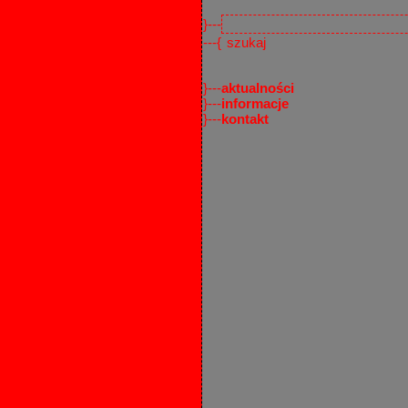
}---
---{
}---
aktualności
}---
informacje
}---
kontakt