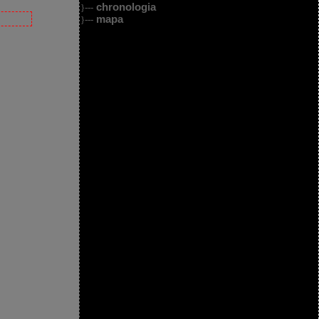
chronologia
}---
mapa
}---