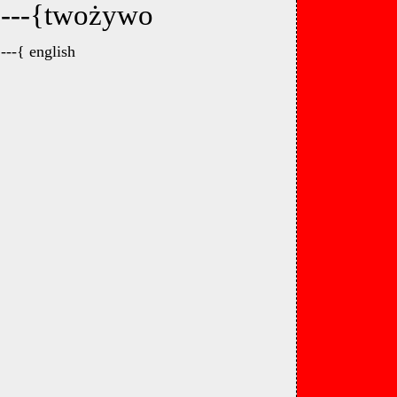
---{twożywo
---{ english