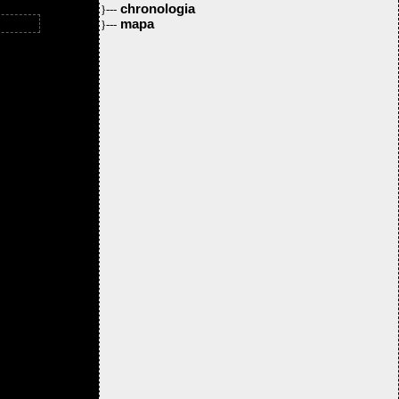
chronologia
}---
mapa
}---