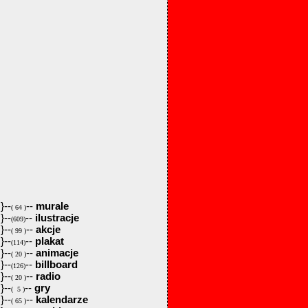
}--
--
murale
( 64 )
}--
--
ilustracje
(609)
}--
--
akcje
( 99 )
}--
--
plakat
(114)
}--
--
animacje
( 20 )
}--
--
billboard
(126)
}--
--
radio
( 20 )
}--
--
gry
( 5 )
}--
--
kalendarze
( 65 )