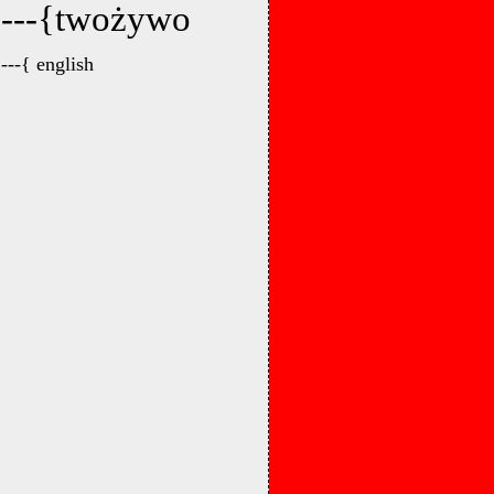
---{twożywo
---{ english