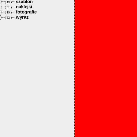
}--
--
szablon
( 19 )
}--
--
naklejki
( 91 )
}--
--
fotografie
( 19 )
}--
--
wyraz
( 32 )