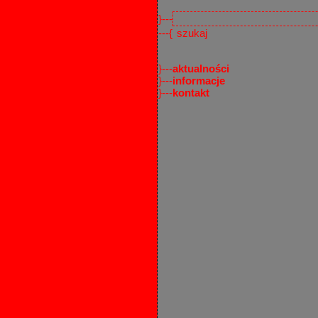
}---
---{
}---
aktualności
}---
informacje
}---
kontakt