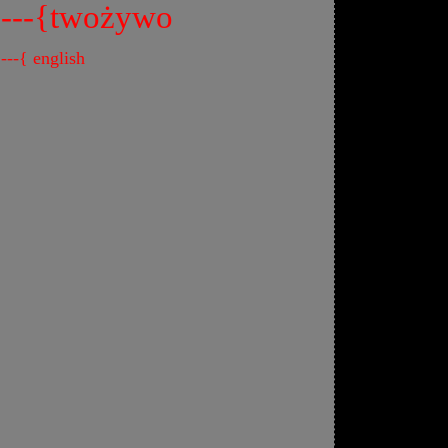
---{twożywo
---{ english