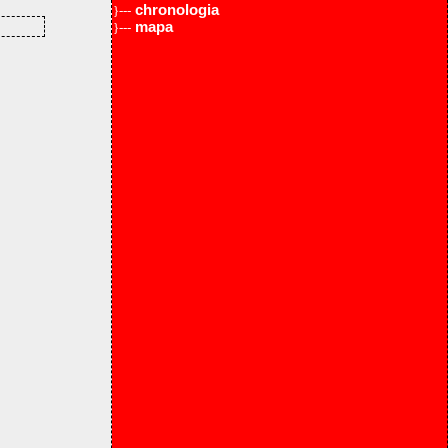
chronologia
}---
mapa
}---