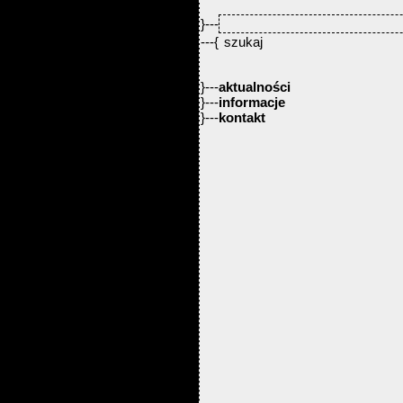
}---
---{
}---
aktualności
}---
informacje
}---
kontakt