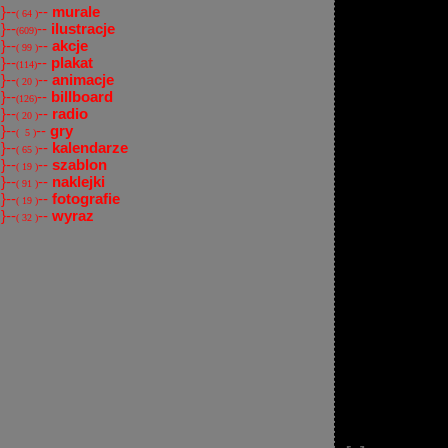
}--
--
murale
( 64 )
}--
--
ilustracje
(609)
}--
--
akcje
( 99 )
}--
--
plakat
(114)
}--
--
animacje
( 20 )
}--
--
billboard
(126)
}--
--
radio
( 20 )
}--
--
gry
( 5 )
}--
--
kalendarze
( 65 )
}--
--
szablon
( 19 )
}--
--
naklejki
( 91 )
}--
--
fotografie
( 19 )
}--
--
wyraz
( 32 )