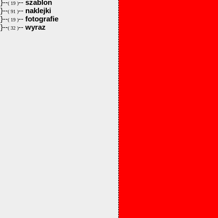
}--
--
szablon
( 19 )
}--
--
naklejki
( 91 )
}--
--
fotografie
( 19 )
}--
--
wyraz
( 32 )