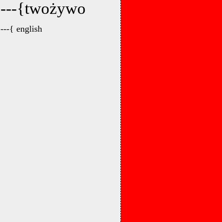
---{twożywo
---{ english