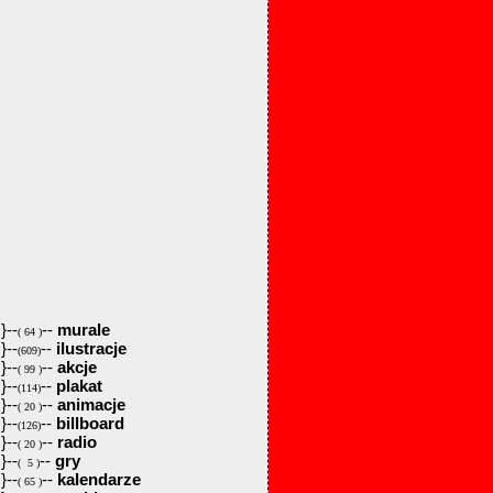
}--
--
murale
( 64 )
}--
--
ilustracje
(609)
}--
--
akcje
( 99 )
}--
--
plakat
(114)
}--
--
animacje
( 20 )
}--
--
billboard
(126)
}--
--
radio
( 20 )
}--
--
gry
( 5 )
}--
--
kalendarze
( 65 )