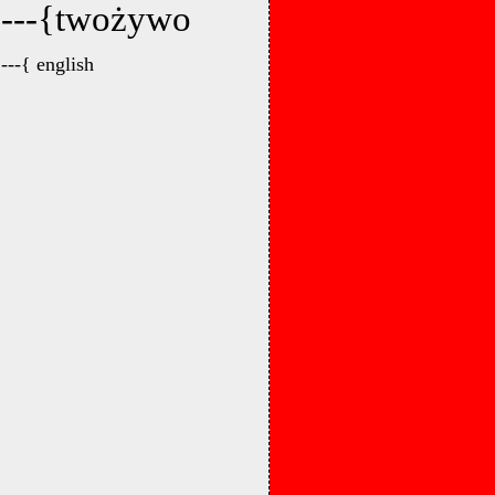
---{twożywo
---{ english