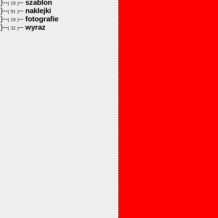
}--
--
szablon
( 19 )
}--
--
naklejki
( 91 )
}--
--
fotografie
( 19 )
}--
--
wyraz
( 32 )