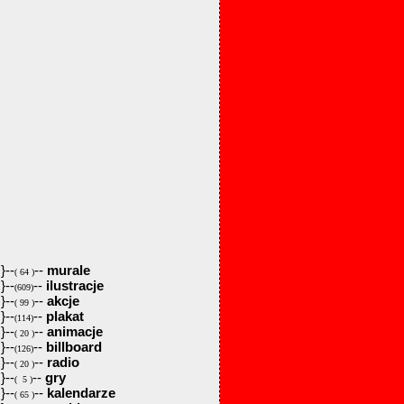
}--
--
murale
( 64 )
}--
--
ilustracje
(609)
}--
--
akcje
( 99 )
}--
--
plakat
(114)
}--
--
animacje
( 20 )
}--
--
billboard
(126)
}--
--
radio
( 20 )
}--
--
gry
( 5 )
}--
--
kalendarze
( 65 )