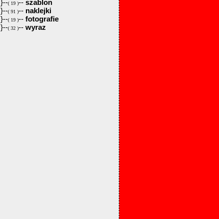
}--
--
szablon
( 19 )
}--
--
naklejki
( 91 )
}--
--
fotografie
( 19 )
}--
--
wyraz
( 32 )