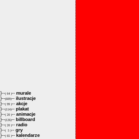
}--
--
murale
( 64 )
}--
--
ilustracje
(609)
}--
--
akcje
( 99 )
}--
--
plakat
(114)
}--
--
animacje
( 20 )
}--
--
billboard
(126)
}--
--
radio
( 20 )
}--
--
gry
( 5 )
}--
--
kalendarze
( 65 )