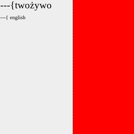
---{twożywo
---{ english