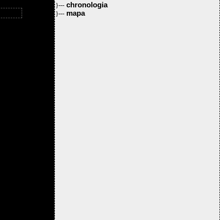
chronologia
}---
mapa
}---