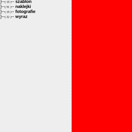
}--
--
szablon
( 19 )
}--
--
naklejki
( 91 )
}--
--
fotografie
( 19 )
}--
--
wyraz
( 32 )