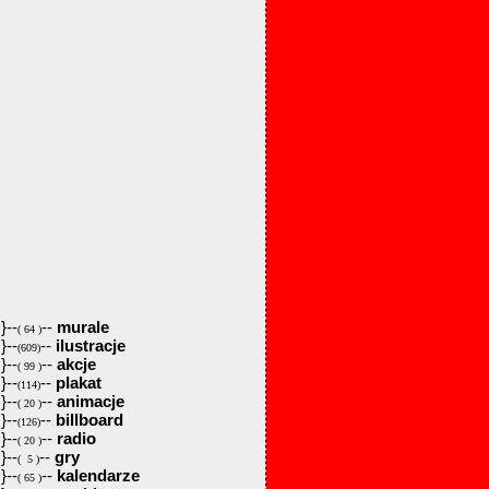
}--
--
murale
( 64 )
}--
--
ilustracje
(609)
}--
--
akcje
( 99 )
}--
--
plakat
(114)
}--
--
animacje
( 20 )
}--
--
billboard
(126)
}--
--
radio
( 20 )
}--
--
gry
( 5 )
}--
--
kalendarze
( 65 )