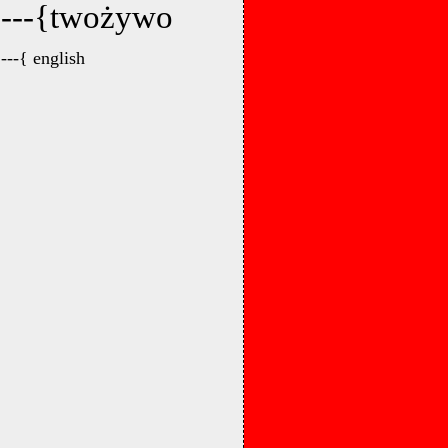
---{twożywo
---{ english