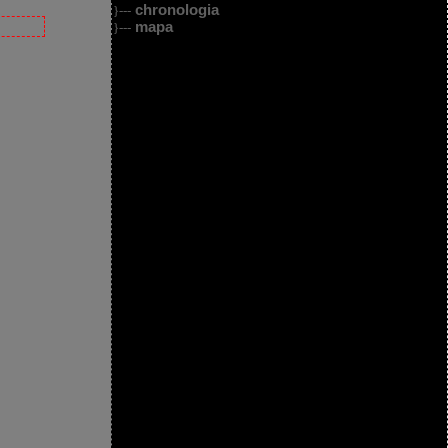
chronologia
}---
mapa
}---