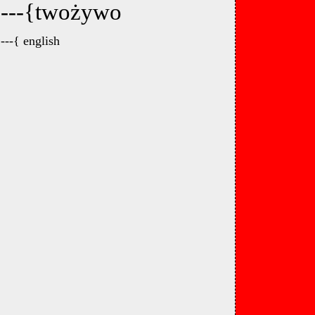
---{twożywo
---{ english