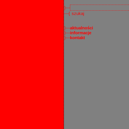
}---
---{
}---
aktualności
}---
informacje
}---
kontakt