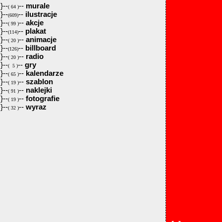
}--
--
murale
( 64 )
}--
--
ilustracje
(609)
}--
--
akcje
( 99 )
}--
--
plakat
(114)
}--
--
animacje
( 20 )
}--
--
billboard
(126)
}--
--
radio
( 20 )
}--
--
gry
( 5 )
}--
--
kalendarze
( 65 )
}--
--
szablon
( 19 )
}--
--
naklejki
( 91 )
}--
--
fotografie
( 19 )
}--
--
wyraz
( 32 )