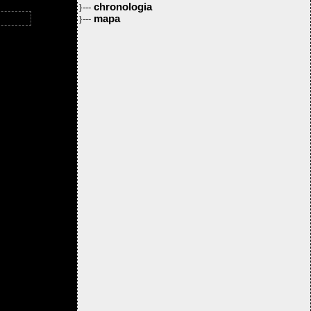
chronologia
}---
mapa
}---