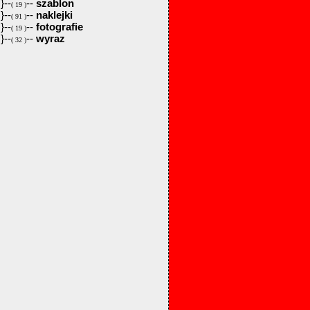
}--
--
szablon
( 19 )
}--
--
naklejki
( 91 )
}--
--
fotografie
( 19 )
}--
--
wyraz
( 32 )