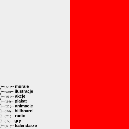
}--
--
murale
( 64 )
}--
--
ilustracje
(609)
}--
--
akcje
( 99 )
}--
--
plakat
(114)
}--
--
animacje
( 20 )
}--
--
billboard
(126)
}--
--
radio
( 20 )
}--
--
gry
( 5 )
}--
--
kalendarze
( 65 )