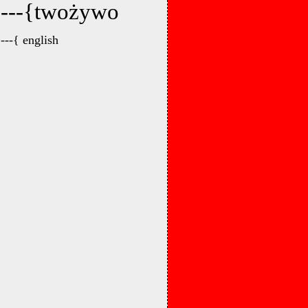
---{twożywo
---{ english