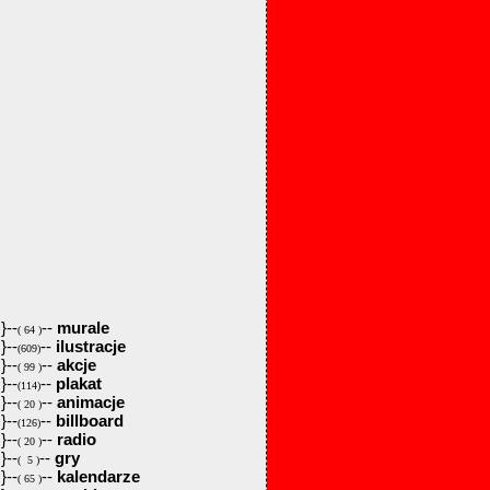
}--
--
murale
( 64 )
}--
--
ilustracje
(609)
}--
--
akcje
( 99 )
}--
--
plakat
(114)
}--
--
animacje
( 20 )
}--
--
billboard
(126)
}--
--
radio
( 20 )
}--
--
gry
( 5 )
}--
--
kalendarze
( 65 )