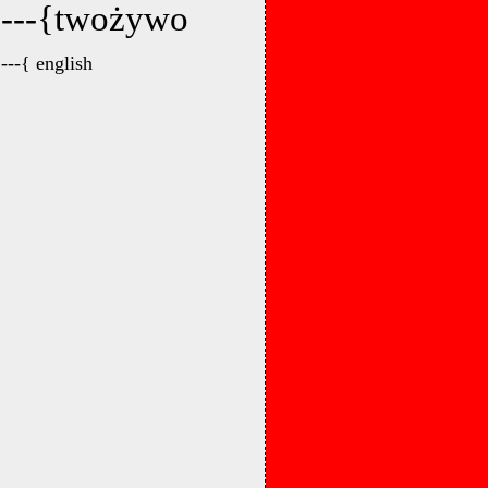
---{twożywo
---{ english