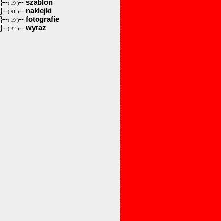
}--
--
szablon
( 19 )
}--
--
naklejki
( 91 )
}--
--
fotografie
( 19 )
}--
--
wyraz
( 32 )