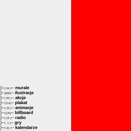
}--
--
murale
( 64 )
}--
--
ilustracje
(609)
}--
--
akcje
( 99 )
}--
--
plakat
(114)
}--
--
animacje
( 20 )
}--
--
billboard
(126)
}--
--
radio
( 20 )
}--
--
gry
( 5 )
}--
--
kalendarze
( 65 )