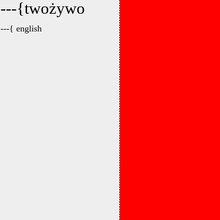
---{twożywo
---{ english