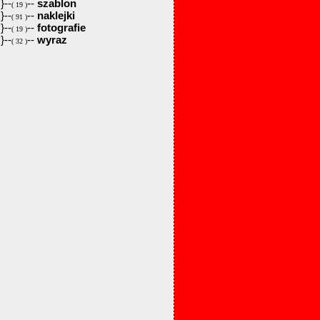
}--
--
szablon
( 19 )
}--
--
naklejki
( 91 )
}--
--
fotografie
( 19 )
}--
--
wyraz
( 32 )